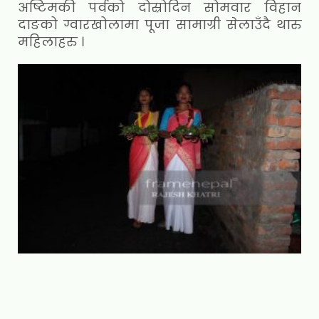
अष्टिमकी पर्वको दोस्रोदिन सोमवार विहान
दाङको ग्वारखोलामा पूजा सामाग्री सेलाउँदै थारु
महिलाहरु ।